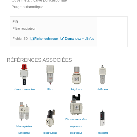
Cuve métal / Cuve polycarbonate
Purge automatique
FIR
Filtre régulateur
Fichier 3D |
Fiche technique
|
Demandez + d'infos
RÉFÉRENCES ASSOCIÉES
Vanne cadenassable
Filtre
Régulateur
Lubrificateur
Electrovanne + Mise
Filtre régulateur
en pression
lubrificateur
Electrovanne
progressive
Pressostat