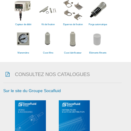
Capteur de débit
Kit de fixation
Equerres de fixation
Purge automatique
Manomètre
Cuve filtre
Cuve lubrificateur
Eléments filtrants
CONSULTEZ NOS CATALOGUES
Sur le site du Groupe Socafluid