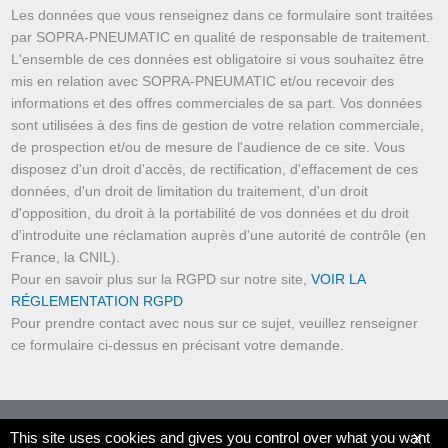
Les données que vous renseignez dans ce formulaire sont traitées
par SOPRA-PNEUMATIC en qualité de responsable de traitement.
L'ensemble de ces données est obligatoire si vous souhaitez être
mis en relation avec SOPRA-PNEUMATIC et/ou recevoir des
informations et des offres commerciales de sa part. Vos données
sont utilisées à des fins de gestion de votre relation commerciale,
de prospection et/ou de mesure de l'audience de ce site. Vous
disposez d'un droit d'accès, de rectification, d'effacement de ces
données, d'un droit de limitation du traitement, d'un droit
d'opposition, du droit à la portabilité de vos données et du droit
d'introduite une réclamation auprès d'une autorité de contrôle (en
France, la CNIL).
Pour en savoir plus sur la RGPD sur notre site,
VOIR LA
RÉGLEMENTATION RGPD
Pour prendre contact avec nous sur ce sujet, veuillez renseigner
ce formulaire ci-dessus en précisant votre demande.
© SOPRA-PNEUMATIC.COM 2019 - 2026
This site uses cookies and gives you control over what you want
X