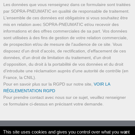
Les données que vous renseignez dans ce formulaire sont traitées
par SOPRA-PNEUMATIC en qualité de responsable de traitement.
L'ensemble de ces données est obligatoire si vous souhaitez être
mis en relation avec SOPRA-PNEUMATIC et/ou recevoir des
informations et des offres commerciales de sa part. Vos données
sont utilisées à des fins de gestion de votre relation commerciale,
de prospection et/ou de mesure de l'audience de ce site. Vous
disposez d'un droit d'accès, de rectification, d'effacement de ces
données, d'un droit de limitation du traitement, d'un droit
d'opposition, du droit à la portabilité de vos données et du droit
d'introduite une réclamation auprès d'une autorité de contrôle (en
France, la CNIL).
Pour en savoir plus sur la RGPD sur notre site,
VOIR LA
RÉGLEMENTATION RGPD
Pour prendre contact avec nous sur ce sujet, veuillez renseigner
ce formulaire ci-dessus en précisant votre demande.
© SOPRA-PNEUMATIC.COM 2019 - 2026
This site uses cookies and gives you control over what you want
X