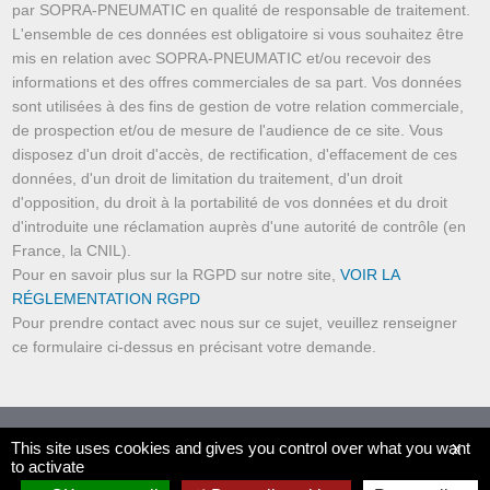
par SOPRA-PNEUMATIC en qualité de responsable de traitement.
L'ensemble de ces données est obligatoire si vous souhaitez être
mis en relation avec SOPRA-PNEUMATIC et/ou recevoir des
informations et des offres commerciales de sa part. Vos données
sont utilisées à des fins de gestion de votre relation commerciale,
de prospection et/ou de mesure de l'audience de ce site. Vous
disposez d'un droit d'accès, de rectification, d'effacement de ces
données, d'un droit de limitation du traitement, d'un droit
d'opposition, du droit à la portabilité de vos données et du droit
d'introduite une réclamation auprès d'une autorité de contrôle (en
France, la CNIL).
Pour en savoir plus sur la RGPD sur notre site,
VOIR LA
RÉGLEMENTATION RGPD
Pour prendre contact avec nous sur ce sujet, veuillez renseigner
ce formulaire ci-dessus en précisant votre demande.
© SOPRA-PNEUMATIC.COM 2019 - 2026
This site uses cookies and gives you control over what you want
X
to activate
Plan du site
-
Informations légales
-
Règlementation RGPD
-
Une